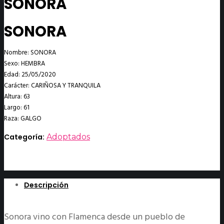
SONORA
SONORA
Nombre: SONORA
Sexo: HEMBRA
Edad: 25/05/2020
Carácter: CARIÑOSA Y TRANQUILA
Altura: 63
Largo: 61
Raza: GALGO
Categoría:
Adoptados
Descripción
Sonora vino con Flamenca desde un pueblo de