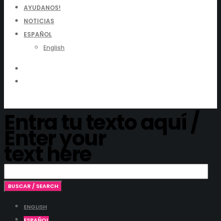
AYUDANOS!
NOTICIAS
ESPAÑOL
English
Entra tu texto aquí /
Enter your
text here
ENGLISH
ESPAÑOL