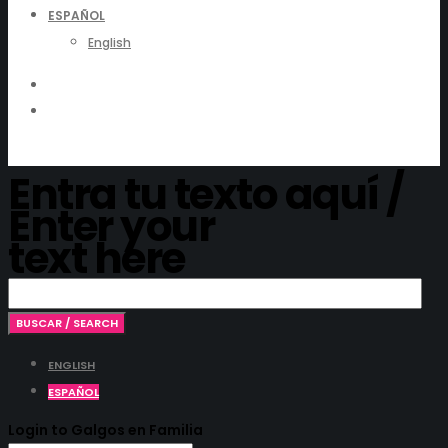
ESPAÑOL
English
Entra tu texto aquí /
Enter your
text here
ENGLISH
ESPAÑOL
Login to Galgos en Familia