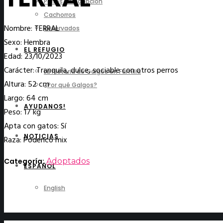
Perros en adopción
Cachorros
Nombre: TERRAL
Reservados
Sexo: Hembra
EL REFUGIO
Edad: 23/10/2023
Carácter: Tranquila, dulce, sociable con otros perros
La historia de Galgos en Familia
Altura: 52 cm
¿Por qué Galgos?
Largo: 64 cm
AYUDANOS!
Peso: 17 kg
Apta con gatos: Sí
NOTICIAS
Raza: Podenco mix
Categoría:
Adoptados
ESPAÑOL
English