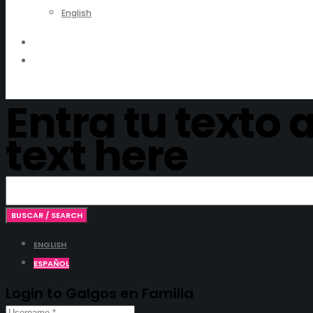
English
Entra tu texto 
text here
ENGLISH
ESPAÑOL
Login to Galgos en Familia