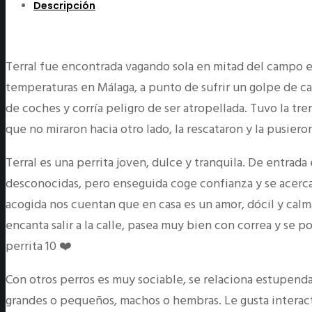
Descripción
Terral fue encontrada vagando sola en mitad del campo 
temperaturas en Málaga, a punto de sufrir un golpe de ca
de coches y corría peligro de ser atropellada. Tuvo la t
que no miraron hacia otro lado, la rescataron y la pusieron
Terral es una perrita joven, dulce y tranquila. De entrada
desconocidas, pero enseguida coge confianza y se acerca
acogida nos cuentan que en casa es un amor, dócil y calma
encanta salir a la calle, pasea muy bien con correa y se p
perrita 10 ❤️
Con otros perros es muy sociable, se relaciona estupend
grandes o pequeños, machos o hembras. Le gusta interactua