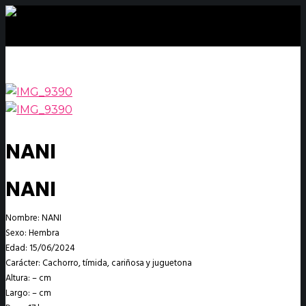
NANI
NANI
Nombre: NANI
Sexo: Hembra
Edad: 15/06/2024
Carácter: Cachorro, tímida, cariñosa y juguetona
Altura: – cm
Largo: – cm