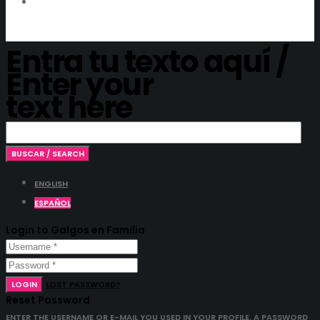
Entra tu texto aquí /
Enter your
text here
ENGLISH
ESPAÑOL
Login to Galgos en Familia
LOGIN
LOST PASSWORD?
Reset Password
ENTER THE USERNAME OR E-MAIL YOU USED IN YOUR PROFILE. A PASSWORD