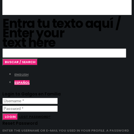
Entra tu texto aquí /
Enter your
text here
ENGLISH
ESPAÑOL
Login to Galgos en Familia
LOGIN
LOST PASSWORD?
Reset Password
ENTER THE USERNAME OR E-MAIL YOU USED IN YOUR PROFILE. A PASSWORD