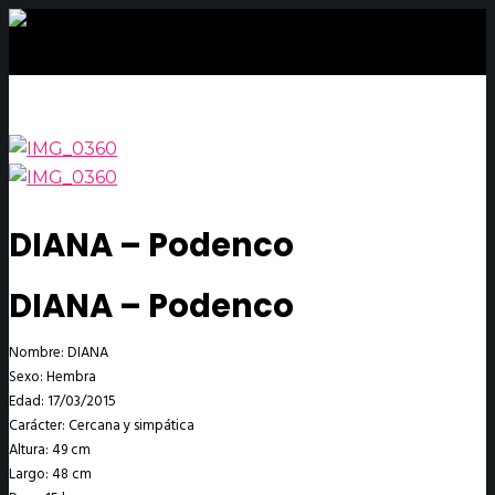
DIANA – Podenco
DIANA – Podenco
Nombre: DIANA
Sexo: Hembra
Edad: 17/03/2015
Carácter: Cercana y simpática
Altura: 49 cm
Largo: 48 cm